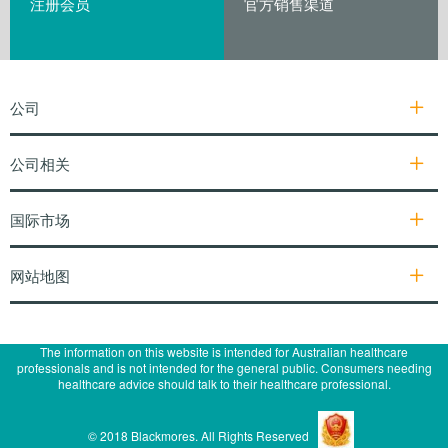
注册会员
官方销售渠道
公司
公司相关
国际市场
网站地图
The information on this website is intended for Australian healthcare
professionals and is not intended for the general public. Consumers needing
healthcare advice should talk to their healthcare professional.
© 2018 Blackmores. All Rights Reserved