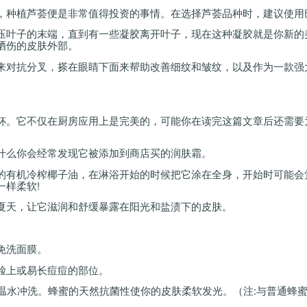
，种植芦荟便是非常值得投资的事情。在选择芦荟品种时，建议使用
压叶子的末端，直到有一些凝胶离开叶子，现在这种凝胶就是你新的
晒伤的皮肤外部。
来对抗分叉，搽在眼睛下面来帮助改善细纹和皱纹，以及作为一款强
杯。它不仅在厨房应用上是完美的，可能你在读完这篇文章后还需要
什么你会经常发现它被添加到商店买的润肤霜。
的有机冷榨椰子油，在淋浴开始的时候把它涂在全身，开始时可能会
一样柔软
!
夏天，让它滋润和舒缓暴露在阳光和盐渍下的皮肤。
免洗面膜。
脸上或易长痘痘的部位。
温水冲洗。蜂蜜的天然抗菌性使你的皮肤柔软发光。（注
:
与普通蜂