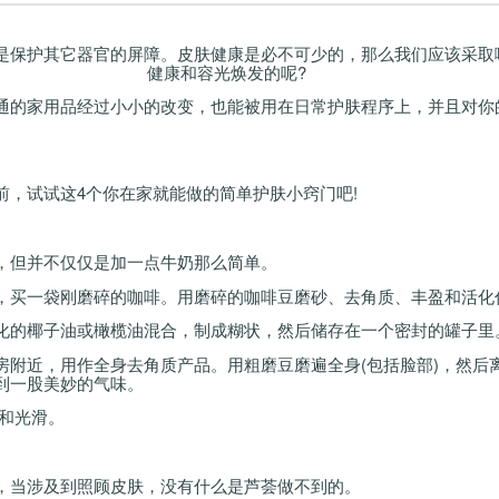
是保护其它器官的屏障。皮肤健康是必不可少的，那么我们应该采取
健康和容光焕发的呢?
通的家用品经过小小的改变，也能被用在日常护肤程序上，并且对你
前，试试这
4
个你在家就能做的简单护肤小窍门吧
!
，但并不仅仅是加一点牛奶那么简单。
，买一袋刚磨碎的咖啡。用磨碎的咖啡豆磨砂、去角质、丰盈和活化
化的椰子油或橄榄油混合，制成糊状，然后储存在一个密封的罐子里
房附近，用作全身去角质产品。用粗磨豆磨遍全身
(
包括脸部
)
，然后
到一股美妙的气味。
和光滑。
，当涉及到照顾皮肤，没有什么是芦荟做不到的。