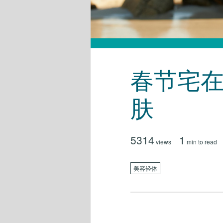
春节宅在
肤
5314
1
views
min to read
美容轻体