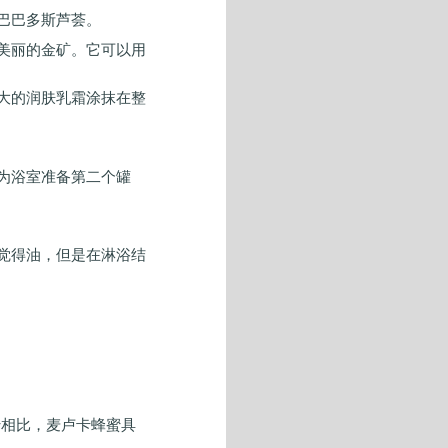
巴巴多斯芦荟。
美丽的金矿。它可以用
大的润肤乳霜涂抹在整
为浴室准备第二个罐
觉得油，但是在淋浴结
蜜相比，麦卢卡蜂蜜具