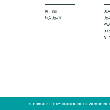
关于我们
BL
加入澳佳宝
澳
PAW
Bla
BioC
The information on this website is intended for Australian hea