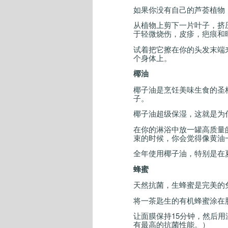
如果你没有自己的芦荟植物
从植物上剪下一片叶子，挤
于轻微烧伤，皮疹，疤痕和
试着把它擦在你的头发末端
个身体上。
椰油
椰子油是烹饪美味生食的圣
子。
椰子油超级保湿，这就是为
在你的淋浴中放一罐高质量
束的时候，你会觉得像黄油
全年使用椰子油，特别是在
蜂蜜
天然抗菌，生蜂蜜是完美的
将一茶匙生的有机蜂蜜涂在
让面膜保持
15
分钟，然后用
有最高的抗菌性能。）