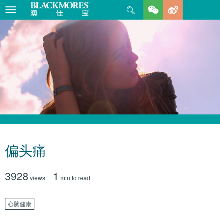
Search
Toggle
navigation
偏头痛
3928
1
views
min to read
心脑健康