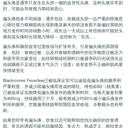
偏头痛是通常只发生在头部一侧的血管性头痛。这种头痛非常剧
烈，可能会导致视力障碍和恶心。
偏头痛很多不同病徵，通常包括：前额或头部一边严重的阵痛恶
心呕吐视力模糊肌肉出现刺痛及麻木的情况食慾不振偏好黑暗的
地方发作时间持续数小时，或长达一天或以上有些病例可能於头
痛前或头痛时出现视力障碍 -- 这些称为「先兆」。
偏头痛和脑部血管过度收缩与扩张有关。引发偏头痛的原因很
多，包括：食物过敏，以及对食物和酒精中的化学物质过敏压力
和疲劳荷尔蒙变化，如排卵期或经期时口服避孕药闪光或强光运
动或睡眠不足或过量大气压力（湿度）改变姿势不正确和肌肉紧
张情绪变化
Blackmores Feverfew已被临床证实可以减低低偏头痛的频率和
严重程度，并减少因偏头痛而造成的呕吐。维他命B2（核黄素）
已被临床证实能降低偏头痛发作的频率和时间，当每天服食剂量
为400mg，持续服用三个月，能有效减少约50％减小偏头痛发作
时间和频率。空腹服用镁能帮助预防血管收缩。冷敷额头也有帮
助。
如果您经常有偏头痛，饮食日志可能帮助您找出确切的饮食诱
因。常见的诱因可能包括咖啡因、朱古力、熟成芝士、柑桔类水