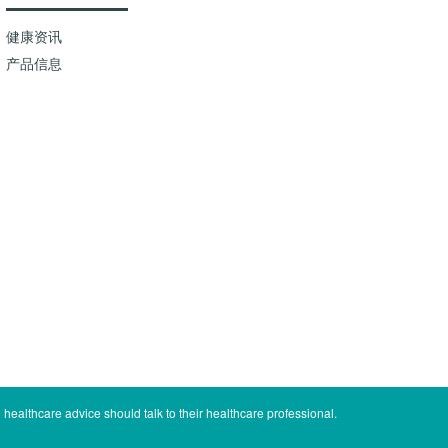
健康资讯
产品信息
healthcare advice should talk to their healthcare professional.