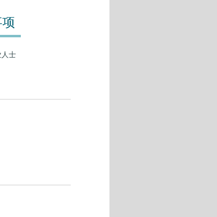
事项
业人士