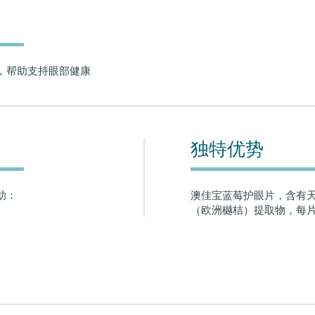
，帮助支持眼部健康
独特优势
助：
澳佳宝蓝莓护眼片，含有
（欧洲樾桔）提取物，每片含