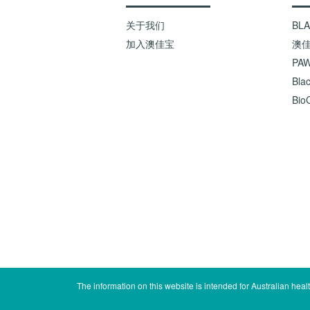
关于我们
BL
加入澳佳宝
澳
PAW
Bla
BioC
The information on this website is intended for Australian hea