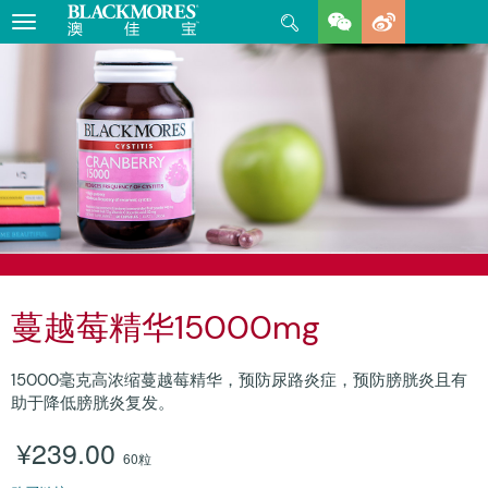
Search
Toggle
navigation
蔓越莓精华15000mg
15000毫克高浓缩蔓越莓精华，预防尿路炎症，预防膀胱炎且有
助于降低膀胱炎复发。
¥239.00
60粒