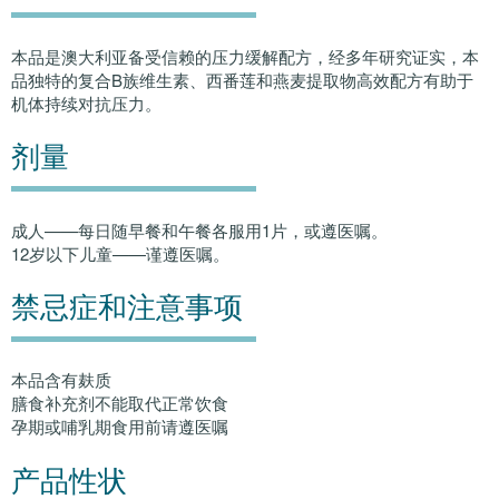
本品是澳大利亚备受信赖的压力缓解配方，经多年研究证实，本
品独特的复合B族维生素、西番莲和燕麦提取物高效配方有助于
机体持续对抗压力。
剂量
成人——每日随早餐和午餐各服用1片，或遵医嘱。
12岁以下儿童——谨遵医嘱。
禁忌症和注意事项
本品含有麸质
膳食补充剂不能取代正常饮食
孕期或哺乳期食用前请遵医嘱
产品性状