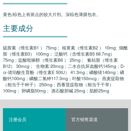
黄色/棕色上有斑点的较大片剂。深棕色薄膜包衣。
主要成分
硫胺素（维生素B1 ） 75mg； 核黄素（维生素B2 ） 10mg; 烟酰
胺（维生素B3） 100mg； 泛酸钙（含维生素B5 68.7mg）
75mg；盐酸吡哆醇（维生素B6 ） 25mg； 氰钴胺（维生素
B12） 30mcg； 生物素 20mcg；二水合抗坏血酸钙145mg；D-
α-琥珀酸生育酚（维生素E 50IU） 41.3mg；磷酸镁140mg；磷
酸钙100mg；磷酸二氢钾117.3mg；叶酸150mcg； 燕麦提取物
（相当于干种子） 250mg；西番莲提取物（相当于干草）
100mg； 卵磷脂50mg； 酒石酸胆碱 25mg；肌醇25mg
注册会员
官方销售渠道