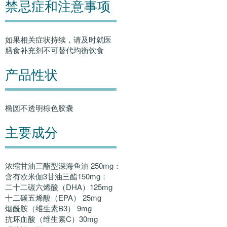
禁忌症和注意事项
如果相关症状持续，请及时就医
膳食补充剂不可替代均衡饮食
产品性状
椭圆不透明棕色胶囊
主要成分
浓缩甘油三酯型深海鱼油 250mg：
含有欧米伽3甘油三酯150mg：
二十二碳六烯酸（DHA）125mg
十二碳五烯酸（EPA） 25mg
烟酰胺（维生素B3） 9mg
抗坏血酸（维生素C）30mg