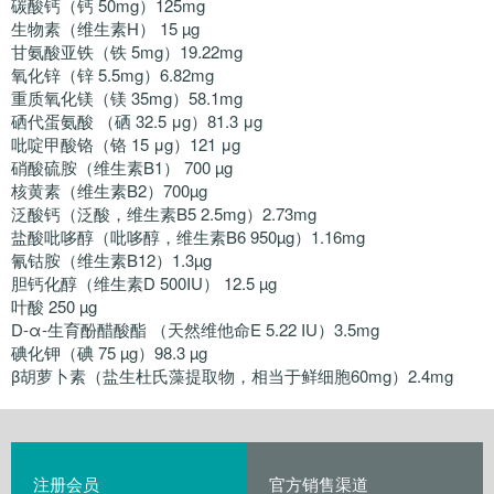
碳酸钙（钙 50mg）125mg
生物素（维生素H） 15 µg
甘氨酸亚铁（铁 5mg）19.22mg
氧化锌（锌 5.5mg）6.82mg
重质氧化镁（镁 35mg）58.1mg
硒代蛋氨酸 （硒 32.5 μg）81.3 μg
吡啶甲酸铬（铬 15 μg）121 μg
硝酸硫胺（维生素B1） 700 µg
核黄素（维生素B2）700µg
泛酸钙（泛酸，维生素B5 2.5mg）2.73mg
盐酸吡哆醇（吡哆醇，维生素B6 950µg）1.16mg
氰钴胺（维生素B12）1.3µg
胆钙化醇（维生素D 500IU） 12.5 µg
叶酸 250 µg
D-α-生育酚醋酸酯 （天然维他命E 5.22 IU）3.5mg
碘化钾（碘 75 µg）98.3 µg
β胡萝卜素（盐生杜氏藻提取物，相当于鲜细胞60mg）2.4mg
注册会员
官方销售渠道